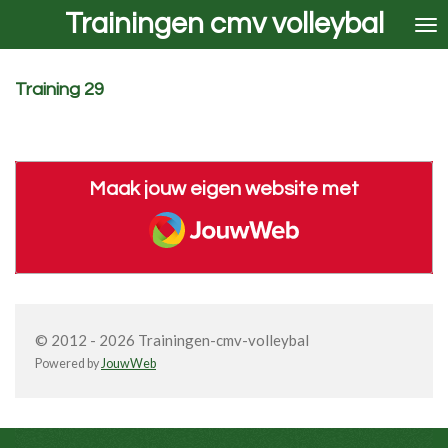
Trainingen cmv volleybal
Ga
direct
naar
de
Training 29
hoofdinhoud
Maak jouw eigen website met
JouwWeb
© 2012 - 2026 Trainingen-cmv-volleybal
Powered by
JouwWeb