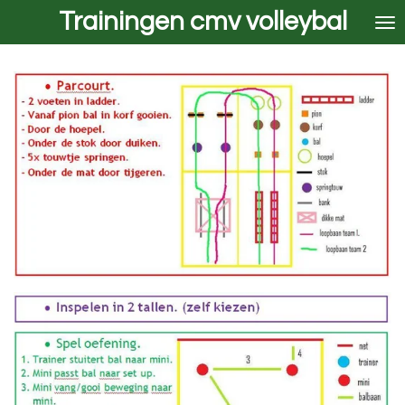
Trainingen cmv volleybal
Ga
direct
naar
de
hoofdinhoud