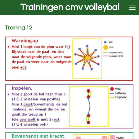
Trainingen cmv volleybal
Ga
direct
naar
de
Training 12
hoofdinhoud